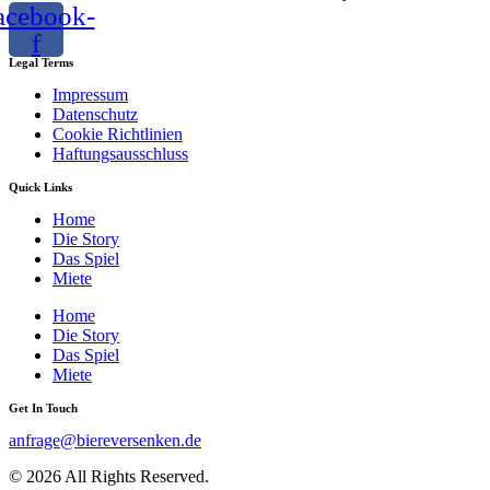
acebook-
f
Legal Terms
Impressum
Datenschutz
Cookie Richtlinien
Haftungsausschluss
Quick Links
Home
Die Story
Das Spiel
Miete
Home
Die Story
Das Spiel
Miete
Get In Touch
anfrage@biereversenken.de
© 2026 All Rights Reserved.